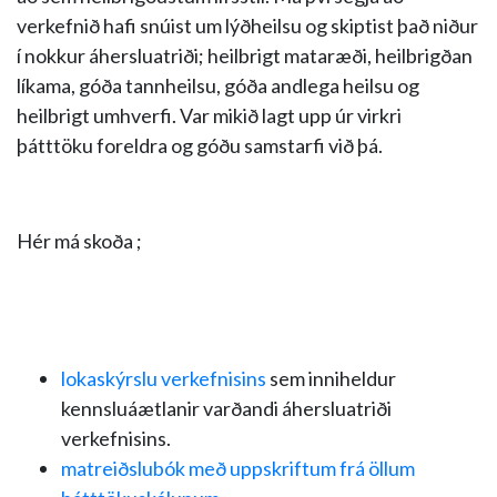
verkefnið hafi snúist um lýðheilsu og skiptist það niður
í nokkur áhersluatriði; heilbrigt mataræði, heilbrigðan
líkama, góða tannheilsu, góða andlega heilsu og
heilbrigt umhverfi. Var mikið lagt upp úr virkri
þátttöku foreldra og góðu samstarfi við þá.
Hér má skoða ;
lokaskýrslu verkefnisins
sem inniheldur
kennsluáætlanir varðandi áhersluatriði
verkefnisins.
matreiðslubók með uppskriftum frá öllum