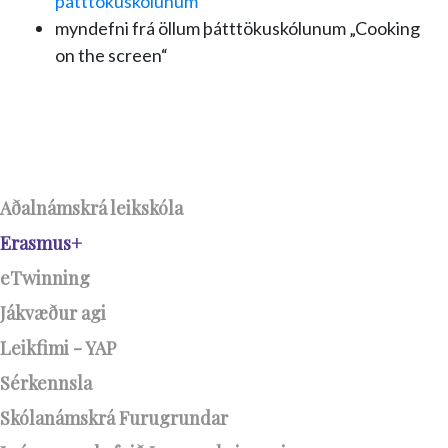
þátttökuskólunum
myndefni frá öllum þátttökuskólunum „Cooking
on the screen“
Aðalnámskrá leikskóla
Erasmus+
eTwinning
Jákvæður agi
Leikfimi - YAP
Sérkennsla
Skólanámskrá Furugrundar