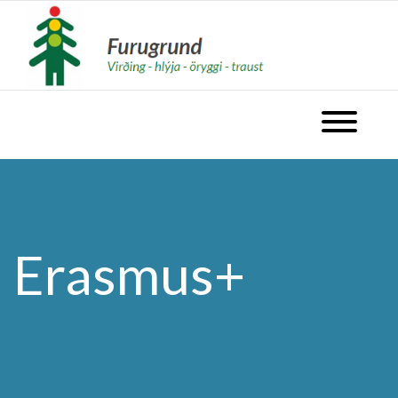
fara á forsíðu
Opna valm
Erasmus+