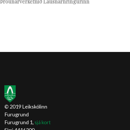
Þróunarverkefnið Lausnarhringurinn
© 2019 Leikskólinn
Furugrund
Furugrund 1,
sjá kort