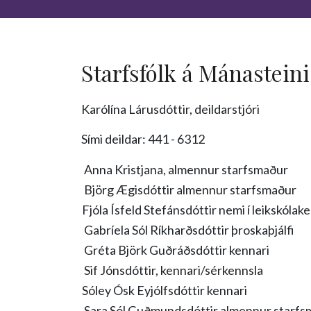
Starfsfólk á Mánasteini
Karólína Lárusdóttir, deildarstjóri
Sími deildar: 441 - 6312
Anna Kristjana, almennur starfsmaður
Björg Ægisdóttir almennur starfsmaður
Fjóla Ísfeld Stefánsdóttir nemi í leikskóla
Gabríela Sól Ríkharðsdóttir þroskaþjálfi
Gréta Björk Guðráðsdóttir kennari
Sif Jónsdóttir, kennari/sérkennsla
Sóley Ósk Eyjólfsdóttir kennari
Sara Sól Guðmundsdóttir almennur starfs