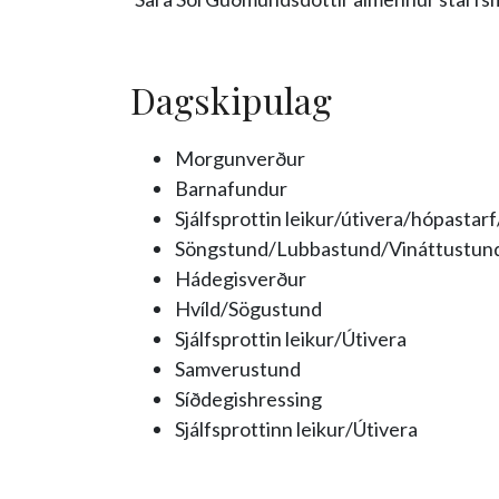
Dagskipulag
Morgunverður
Barnafundur
Sjálfsprottin leikur/útivera/hópastar
Söngstund/Lubbastund/Vináttustun
Hádegisverður
Hvíld/Sögustund
Sjálfsprottin leikur/Útivera
Samverustund
Síðdegishressing
Sjálfsprottinn leikur/Útivera