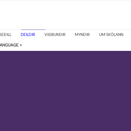
SEÐILL
DEILDIR
VIÐBURÐIR
MYNDIR
UM SKÓLANN
LANGUAGE
▼