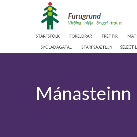
fara á forsíðu
STARFSFÓLK
FORELDRAR
FRÉTTIR
MAT
SKÓLADAGATAL
STARFSÁÆTLUN
SELECT 
Mánasteinn