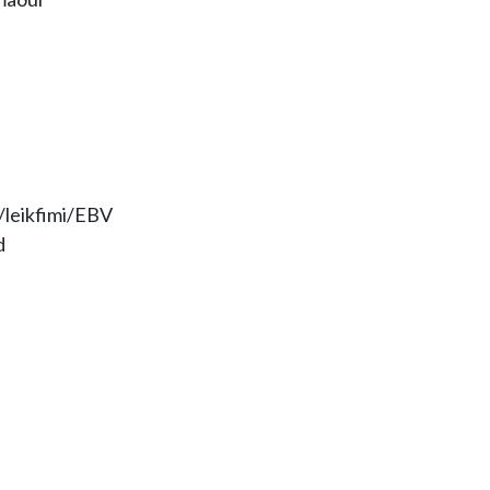
f/leikfimi/EBV
d