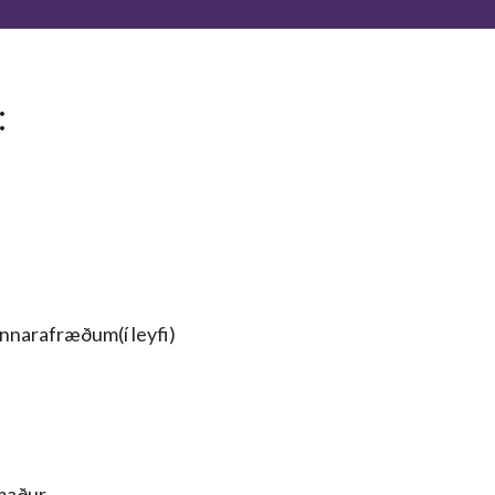
:
kennarafræðum(í leyfi)
maður